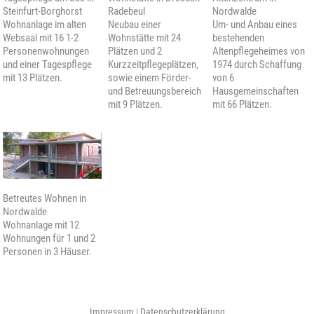
Steinfurt-Borghorst
Radebeul
Nordwalde
Wohnanlage im alten
Neubau einer
Um- und Anbau eines
Websaal mit 16 1-2
Wohnstätte mit 24
bestehenden
Personenwohnungen
Plätzen und 2
Altenpflegeheimes von
und einer Tagespflege
Kurzzeitpflegeplätzen,
1974 durch Schaffung
mit 13 Plätzen.
sowie einem Förder-
von 6
und Betreuungsbereich
Hausgemeinschaften
mit 9 Plätzen.
mit 66 Plätzen.
Betreutes Wohnen in
Nordwalde
Wohnanlage mit 12
Wohnungen für 1 und 2
Personen in 3 Häuser.
Impressum
|
Datenschutzerklärung