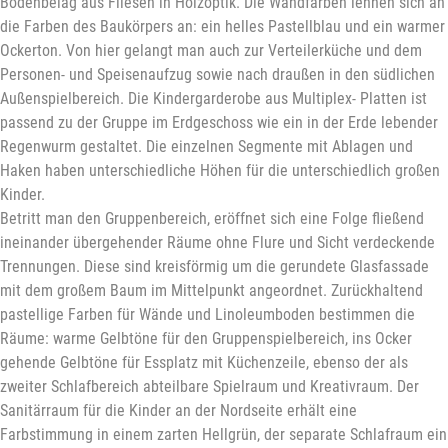
Bodenbelag aus Fliesen in Holzoptik. Die Wandfarben lehnen sich an
die Farben des Baukörpers an: ein helles Pastellblau und ein warmer
Ockerton. Von hier gelangt man auch zur Verteilerküche und dem
Personen- und Speisenaufzug sowie nach draußen in den südlichen
Außenspielbereich. Die Kindergarderobe aus Multiplex- Platten ist
passend zu der Gruppe im Erdgeschoss wie ein in der Erde lebender
Regenwurm gestaltet. Die einzelnen Segmente mit Ablagen und
Haken haben unterschiedliche Höhen für die unterschiedlich großen
Kinder.
Betritt man den Gruppenbereich, eröffnet sich eine Folge fließend
ineinander übergehender Räume ohne Flure und Sicht verdeckende
Trennungen. Diese sind kreisförmig um die gerundete Glasfassade
mit dem großem Baum im Mittelpunkt angeordnet. Zurückhaltend
pastellige Farben für Wände und Linoleumboden bestimmen die
Räume: warme Gelbtöne für den Gruppenspielbereich, ins Ocker
gehende Gelbtöne für Essplatz mit Küchenzeile, ebenso der als
zweiter Schlafbereich abteilbare Spielraum und Kreativraum. Der
Sanitärraum für die Kinder an der Nordseite erhält eine
Farbstimmung in einem zarten Hellgrün, der separate Schlafraum ein