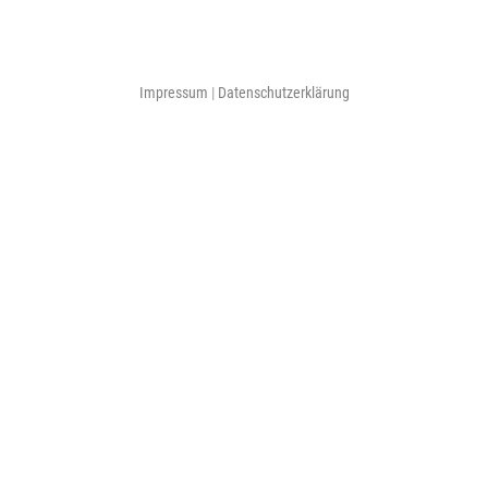
Impressum
|
Datenschutzerklärung
xxx
xxx
xxx
xxx